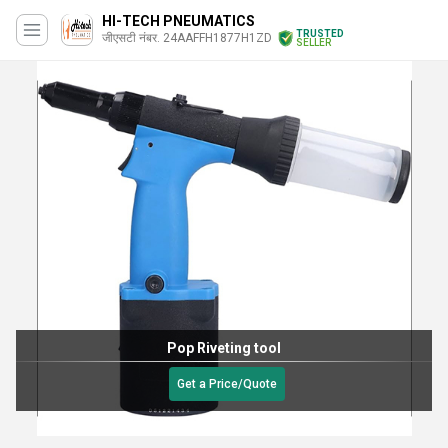
HI-TECH PNEUMATICS
TRUSTED
जीएसटी नंबर. 24AAFFH1877H1ZD
SELLER
Pop Riveting tool
Get a Price/Quote