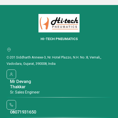
Get Latest
Get Latest
Price
Price
HI-TECH PNEUMATICS
C-201 Siddharth Annexe-3, Nr. Hotel Plazzo, N.H. No.:8, Vemali,,
Vadodara, Gujarat, 390008, India
Mr Devang
Thakkar
Sr. Sales Engineer
08071931650