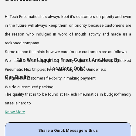
समय पर डिलीवरी के लिए हमारी सराहना करते हैं। हमारी उत्कृष्ट डिलीवरी प्रणाली का
एकमात्र श्रेय हमारे लॉजिस्टिक्स कर्मियों को जाता है, जो फास्ट डिलीवरी के अलावा लोडिंग
Hi-Tech Pneumatics has always kept it's customers on priority and even
और अनलोडिंग का काम भी करते हैं।
श्री देवांग वी ठक्कर
और
श्री विरल ठक्कर
इस
in the future will always keep them on priority because customer's are
पार्टनरशिप फर्म के दो प्रमुख हैं, जो कंपनी
के उत्पादों और संचालन की पहुंच को बेहतर बनाने के
the reason who indulged in word of mouth activity and made us a
हैं।
लिए आने वाली सभी चुनौतियों को स्वीकार करते रहे
reckoned company.
Some reason that hints how we care for our customers are as follows:
ग्राहक संतुष्टि
"We Want Inquiries From Gujarat And Near By
We source and supply only quality made and properly checked
Locations Only"
Pneumatic Flux Chipper, Pneumatic Angle Disc Grinder, etc
हाई-टेक न्यूमेटिक्स ने हमेशा अपने ग्राहकों को प्राथमिकता पर रखा है और भविष्य में भी उन्हें
Our Quality
We give our customers flexibility in making payment
हमेशा प्राथमिकता पर रखेगा क्योंकि ग्राहक ही वे कारण हैं जिन्होंने वर्ड ऑफ माउथ गतिविधि में
We do customized packing
लिप्त होकर हमें एक प्रसिद्ध कंपनी बना दिया।
The quality that is to be found at Hi-Tech Pneumatics in budget-friendly
कुछ कारण जो बताते हैं कि हम अपने ग्राहकों की देखभाल कैसे करते हैं, वे इस प्रकार हैं:
rates is hard to
हम केवल गुणवत्ता से निर्मित और ठीक से जांचे गए न्यूमेटिक फ्लक्स चिपर, न्यूमेटिक एंगल डिस्क
Know More
ग्राइंडर आदि का स्रोत और आपूर्ति करते हैं
हम अपने ग्राहकों को भुगतान करने की सुविधा देते हैं।
Share a Quick Message with us