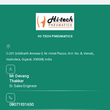
Get Latest
Get Latest
Price
Price
HI-TECH PNEUMATICS
C-201 Siddharth Annexe-3, Nr. Hotel Plazzo, N.H. No.:8, Vemali,,
Vadodara, Gujarat, 390008, India
Mr Devang
Thakkar
Sr. Sales Engineer
08071931650