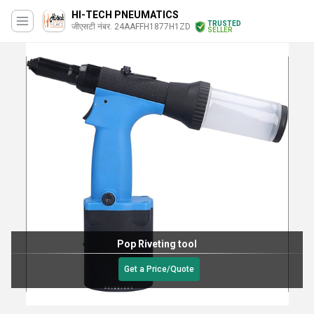
HI-TECH PNEUMATICS
TRUSTED
जीएसटी नंबर. 24AAFFH1877H1ZD
SELLER
Pop Riveting tool
Get a Price/Quote