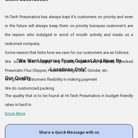
समय पर डिलीवरी के लिए हमारी सराहना करते हैं। हमारी उत्कृष्ट डिलीवरी प्रणाली का
एकमात्र श्रेय हमारे लॉजिस्टिक्स कर्मियों को जाता है, जो फास्ट डिलीवरी के अलावा लोडिंग
Hi-Tech Pneumatics has always kept it's customers on priority and even
और अनलोडिंग का काम भी करते हैं।
श्री देवांग वी ठक्कर
और
श्री विरल ठक्कर
इस
in the future will always keep them on priority because customer's are
पार्टनरशिप फर्म के दो प्रमुख हैं, जो कंपनी
के उत्पादों और संचालन की पहुंच को बेहतर बनाने के
the reason who indulged in word of mouth activity and made us a
हैं।
लिए आने वाली सभी चुनौतियों को स्वीकार करते रहे
reckoned company.
Some reason that hints how we care for our customers are as follows:
ग्राहक संतुष्टि
"We Want Inquiries From Gujarat And Near By
We source and supply only quality made and properly checked
Locations Only"
Pneumatic Flux Chipper, Pneumatic Angle Disc Grinder, etc
हाई-टेक न्यूमेटिक्स ने हमेशा अपने ग्राहकों को प्राथमिकता पर रखा है और भविष्य में भी उन्हें
Our Quality
We give our customers flexibility in making payment
हमेशा प्राथमिकता पर रखेगा क्योंकि ग्राहक ही वे कारण हैं जिन्होंने वर्ड ऑफ माउथ गतिविधि में
We do customized packing
लिप्त होकर हमें एक प्रसिद्ध कंपनी बना दिया।
The quality that is to be found at Hi-Tech Pneumatics in budget-friendly
कुछ कारण जो बताते हैं कि हम अपने ग्राहकों की देखभाल कैसे करते हैं, वे इस प्रकार हैं:
rates is hard to
हम केवल गुणवत्ता से निर्मित और ठीक से जांचे गए न्यूमेटिक फ्लक्स चिपर, न्यूमेटिक एंगल डिस्क
Know More
ग्राइंडर आदि का स्रोत और आपूर्ति करते हैं
हम अपने ग्राहकों को भुगतान करने की सुविधा देते हैं।
Share a Quick Message with us